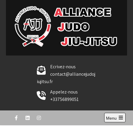
Skip
to
content
Alliance Judo Jiu-jitsu
Ecrivez-nous
contact@alliancejudoj
iujitsu.fr
Appelez-nous
+33756899051
Menu
Open
the
main