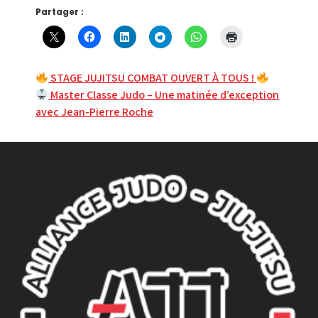
Partager :
Navigation
STAGE JUJITSU COMBAT OUVERT À TOUS !
Master Classe Judo – Une matinée d’exception
de
avec Jean-Pierre Roche
l’article