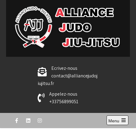
Alliance Judo Jiu-jitsu
Ecrivez-nous
contact@alliancejudoj
iujitsu.fr
Appelez-nous
+33756899051
Menu