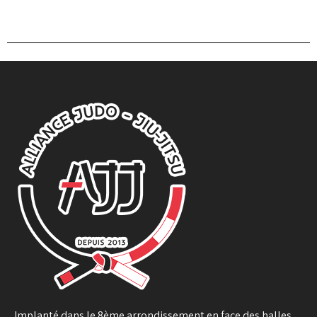
Implanté dans le 8ème arrondissement en face des halles