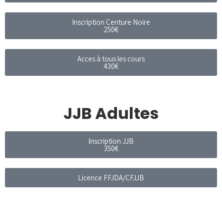
Inscription Centure Noire
250€
Acces à tous les cours
430€
JJB Adultes
Inscription JJB
350€
Licence FFJDA/CFJJB