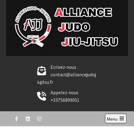
Skip
to
content
Alliance Judo Jiu-jitsu
Ecrivez-nous
contact@alliancejudoj
iujitsu.fr
Appelez-nous
+33756899051
Menu
Open
the
main