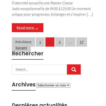
Fraternité accueille une Master Classe
Judo exceptionnelle de 9h30 à 12h30.Un moment
unique pour progresser, échanger et s’inspirer […]
Read more →
Pagination
Précédent
1
2
3
…
37
Suivant
des
Rechercher
publications
Archives
Archives
Derniéres actualités