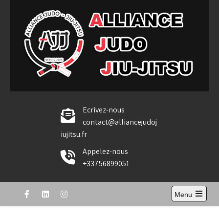
Skip
to
content
Alliance Judo Jiu-jitsu
Ecrivez-nous
contact@alliancejudoj
iujitsu.fr
Appelez-nous
+33756899051
Menu
Open
the
main