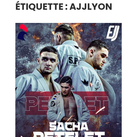
ÉTIQUETTE :
AJJLYON
menu