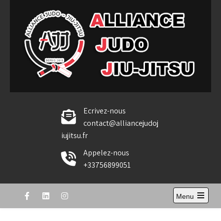
Skip
to
content
Alliance Judo Jiu-jitsu
Ecrivez-nous
contact@alliancejudoj
iujitsu.fr
Appelez-nous
+33756899051
Menu
Open
the
main