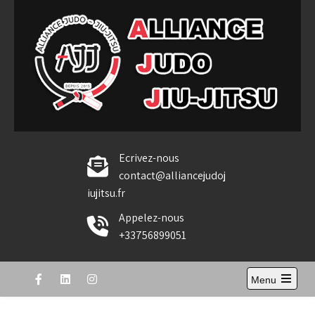
Skip
to
content
Alliance Judo Jiu-jitsu
Ecrivez-nous
contact@alliancejudoj
iujitsu.fr
Appelez-nous
+33756899051
Menu
Open
the
main