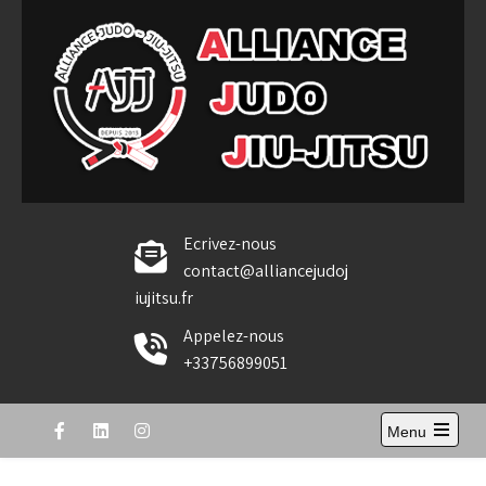
Skip
to
content
Alliance Judo Jiu-jitsu
Ecrivez-nous
contact@alliancejudoj
iujitsu.fr
Appelez-nous
+33756899051
Menu
Open
the
main