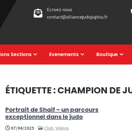
Ecrivez-nous
contact@alliancejudojiujitsu.fr
tions Sections
Evenements
Boutique
ÉTIQUETTE :
CHAMPION DE J
Portrait de Shaif – un parcours
exceptionnel dans le judo
07/04/2025
Club
,
Videos