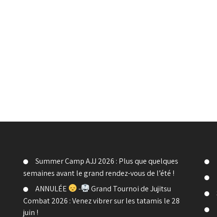
Summer Camp AJJ 2026 : Plus que quelques
semaines avant le grand rendez-vous de l’été !
ANNULÉE
-
Grand Tournoi de Jujitsu
Combat 2026 : Venez vibrer sur les tatamis le 28
juin !