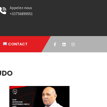
Appelez-nous
+33756899051
CONTACT
UDO