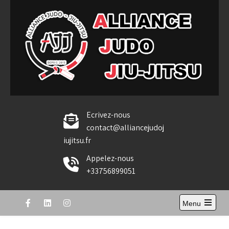
Skip
to
content
Alliance Judo Jiu-jitsu
Ecrivez-nous
contact@alliancejudoj
iujitsu.fr
Appelez-nous
+33756899051
Menu
Open
the
main