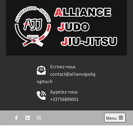
Skip
to
content
Alliance Judo Jiu-jitsu
Ecrivez-nous
contact@alliancejudoj
iujitsu.fr
Appelez-nous
+33756899051
Menu
Open
the
main