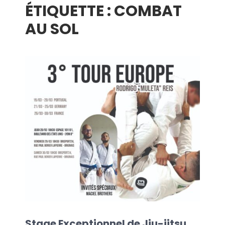
ÉTIQUETTE :
COMBAT
menu
AU SOL
Stage Exceptionnel de Jiu-jitsu