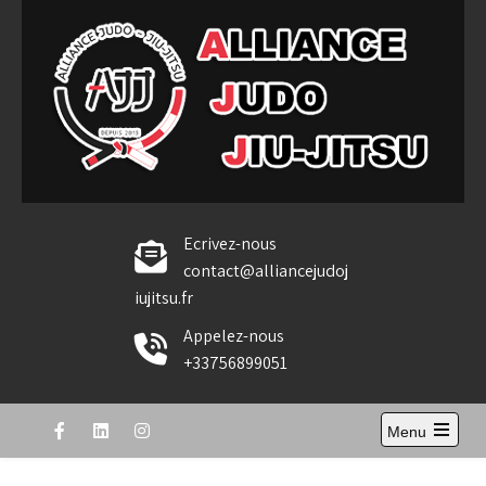
Skip
to
content
Alliance Judo Jiu-jitsu
Ecrivez-nous
contact@alliancejudoj
iujitsu.fr
Appelez-nous
+33756899051
Menu
Open
the
main