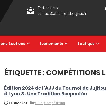
Ecrivez-nous
contact@alliancejudojiujitsu.fr
tions Sections
Evenements
Boutique
ÉTIQUETTE :
COMPÉTITIONS 
Édition 2024 de l’AJJ du Tournoi de Jujitsu
à Lyon 8 : Une Tradition Respectée
11/06/2024
Club
,
Compétition