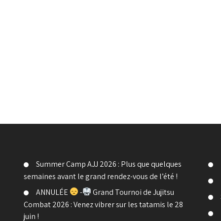
Summer Camp AJJ 2026 : Plus que quelques
semaines avant le grand rendez-vous de l’été !
ANNULÉE
-
Grand Tournoi de Jujitsu
Combat 2026 : Venez vibrer sur les tatamis le 28
juin !