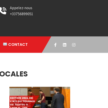
Appelez-nous
+33756899051
CONTACT
LOCALES