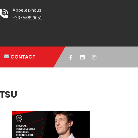
Appelez-nous
+33756899051
CONTACT
ITSU