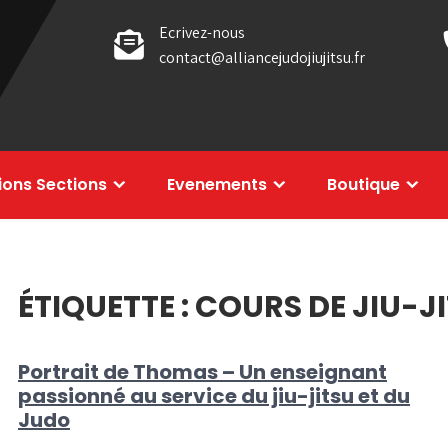
Ecrivez-nous
contact@alliancejudojiujitsu.fr
tions Sections
Evenements
Boutique
ÉTIQUETTE :
COURS DE JIU-J
Portrait de Thomas – Un enseignant
passionné au service du jiu-jitsu et du
Judo