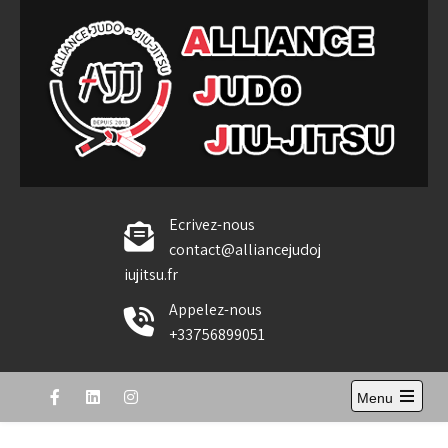
Skip
to
content
Alliance Judo Jiu-jitsu
Ecrivez-nous
contact@alliancejudoj
iujitsu.fr
Appelez-nous
+33756899051
Menu
Open
the
main