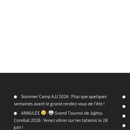
Summer Camp AJJ 2026 : Plus que quelques
semaines avant le grand rendez-vous de l’été !
ANNULÉE
-
Grand Tournoi de Jujitsu
Combat 2026 : Venez vibrer sur les tatamis le 28
juin !