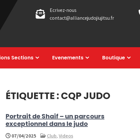
Ecrivez-nous
contact@alliancejudojiujitsu.fr
tions Sections
Evenements
Boutique
ÉTIQUETTE :
CQP JUDO
Portrait de Shaif – un parcours
exceptionnel dans le judo
07/04/2025
Club
,
Videos