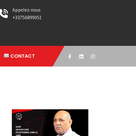
Appelez-nous
+33756899051
CONTACT