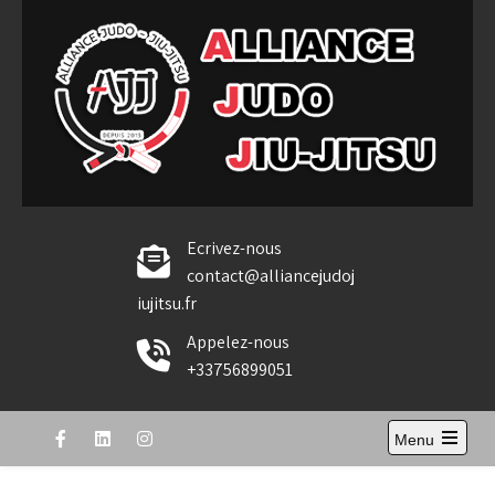
Skip
to
content
Alliance Judo Jiu-jitsu
Ecrivez-nous
contact@alliancejudoj
iujitsu.fr
Appelez-nous
+33756899051
Menu
Open
the
main