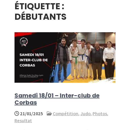
ÉTIQUETTE :
menu
DÉBUTANTS
Samedi 18/01 – Inter-club de
Corbas
21/01/2025
Compétition
,
Judo
,
Photos
,
Resultat