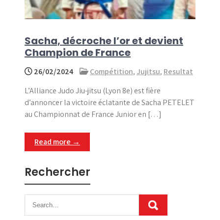
Sacha, décroche l’or et devient
Champion de France
26/02/2024
Compétition
,
Jujitsu
,
Resultat
L’Alliance Judo Jiu-jitsu (Lyon 8e) est fière
d’annoncer la victoire éclatante de Sacha PETELET
au Championnat de France Junior en […]
Read more →
Rechercher