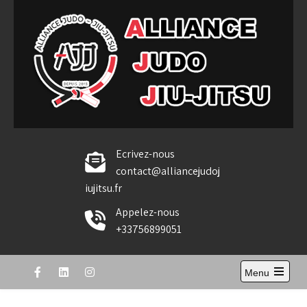
Skip
to
content
Alliance Judo Jiu-jitsu
Ecrivez-nous
contact@alliancejudoj
iujitsu.fr
Appelez-nous
+33756899051
Menu
Open
the
main