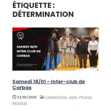
ÉTIQUETTE :
menu
DÉTERMINATION
Samedi 18/01 – Inter-club de
Corbas
21/01/2025
Compétition
,
Judo
,
Photos
,
Resultat