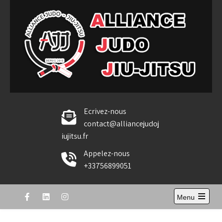
Skip
to
content
Alliance Judo Jiu-jitsu
Ecrivez-nous
contact@alliancejudoj
iujitsu.fr
Appelez-nous
+33756899051
Menu
Open
the
main