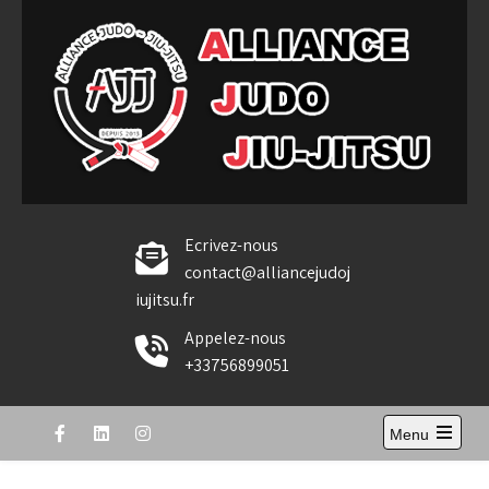
Skip
to
content
Alliance Judo Jiu-jitsu
Ecrivez-nous
contact@alliancejudoj
iujitsu.fr
Appelez-nous
+33756899051
Menu
Open
the
main