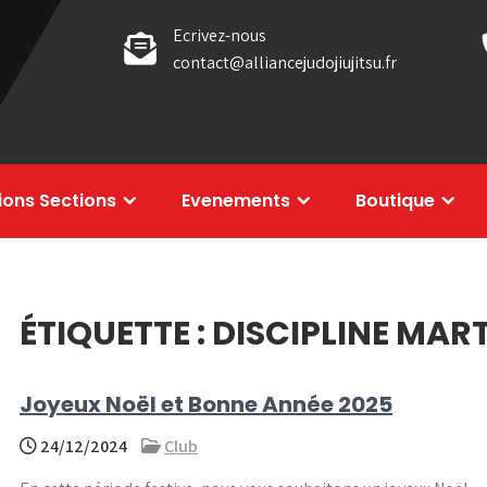
Ecrivez-nous
contact@alliancejudojiujitsu.fr
tions Sections
Evenements
Boutique
ÉTIQUETTE :
DISCIPLINE MART
Joyeux Noël et Bonne Année 2025
24/12/2024
Club