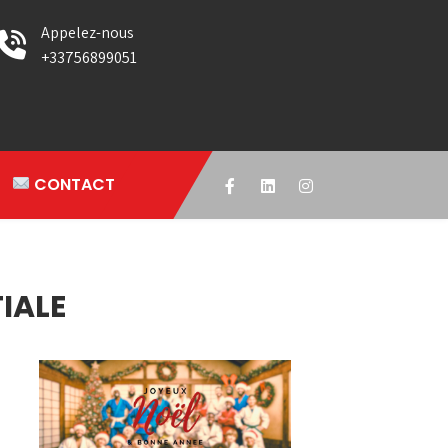
Appelez-nous
+33756899051
CONTACT
IALE