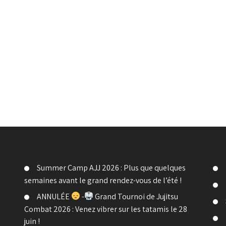
Summer Camp AJJ 2026 : Plus que quelques
semaines avant le grand rendez-vous de l’été !
ANNULÉE
-
Grand Tournoi de Jujitsu
Combat 2026 : Venez vibrer sur les tatamis le 28
juin !