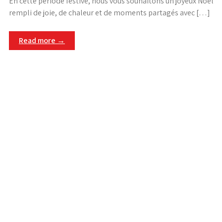
En cette période festive, nous vous souhaitons un joyeux Noël
rempli de joie, de chaleur et de moments partagés avec […]
Read more →