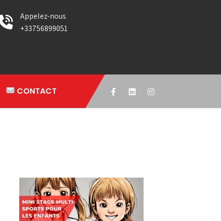
Appelez-nous
+33756899051
CONTACT