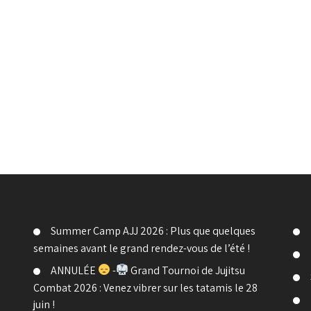
Summer Camp AJJ 2026 : Plus que quelques
semaines avant le grand rendez-vous de l’été !
ANNULÉE
-
Grand Tournoi de Jujitsu
Combat 2026 : Venez vibrer sur les tatamis le 28
juin !