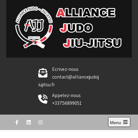
Skip
to
content
Alliance Judo Jiu-jitsu
Ecrivez-nous
contact@alliancejudoj
iujitsu.fr
Appelez-nous
+33756899051
Menu
Open
the
main