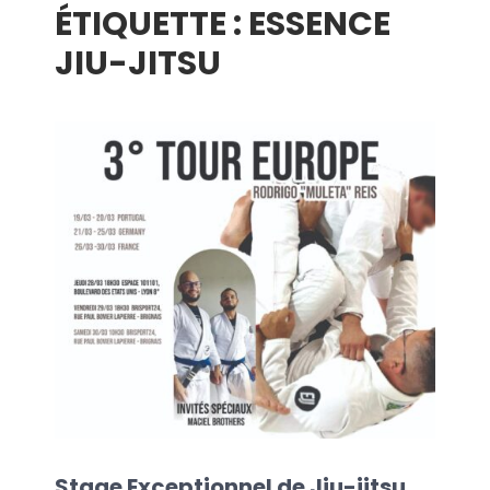
ÉTIQUETTE :
ESSENCE
menu
JIU-JITSU
Stage Exceptionnel de Jiu-jitsu