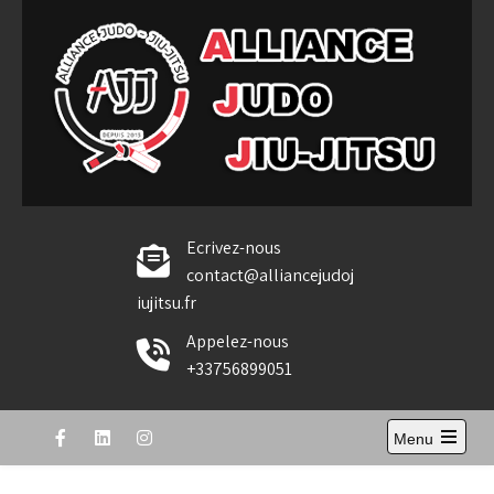
Skip
to
content
Alliance Judo Jiu-jitsu
Ecrivez-nous
contact@alliancejudoj
iujitsu.fr
Appelez-nous
+33756899051
Menu
Open
the
main