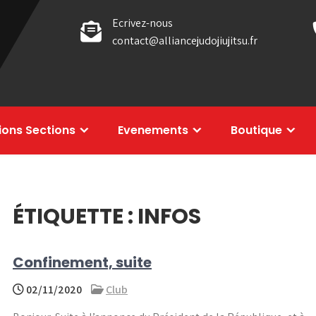
Ecrivez-nous
contact@alliancejudojiujitsu.fr
tions Sections
Evenements
Boutique
ÉTIQUETTE :
INFOS
Confinement, suite
02/11/2020
Club