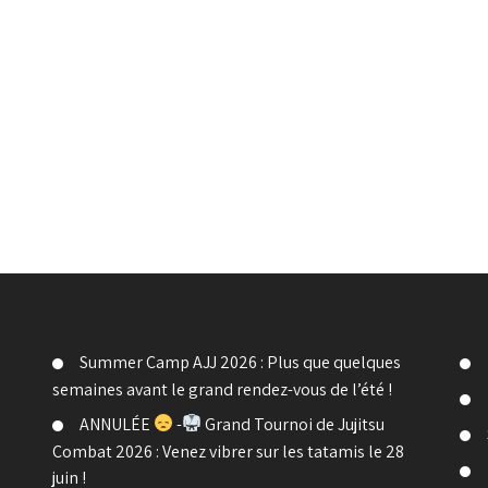
Summer Camp AJJ 2026 : Plus que quelques
semaines avant le grand rendez-vous de l’été !
ANNULÉE
-
Grand Tournoi de Jujitsu
Combat 2026 : Venez vibrer sur les tatamis le 28
juin !