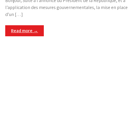
Bonjour, Suite à l’annonce du Président de la République, et à
l’application des mesures gouvernementales, la mise en place
d’un […]
Read more →