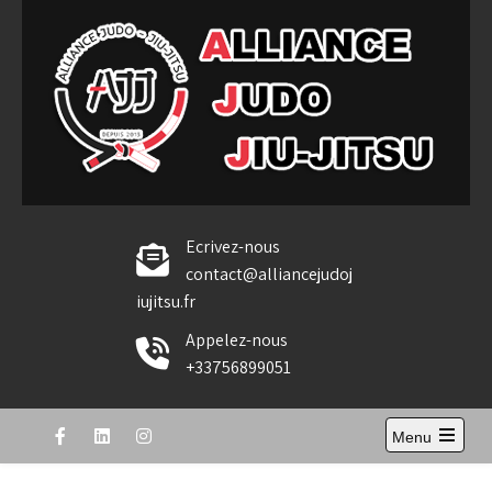
Skip
to
content
Alliance Judo Jiu-jitsu
Ecrivez-nous
contact@alliancejudoj
iujitsu.fr
Appelez-nous
+33756899051
Menu
Open
the
main