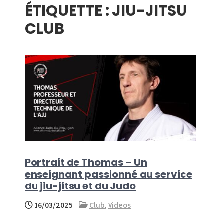
ÉTIQUETTE :
JIU-JITSU
menu
CLUB
Portrait de Thomas – Un
enseignant passionné au service
du jiu-jitsu et du Judo
16/03/2025
Club
,
Videos