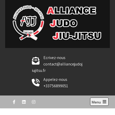
Skip
to
content
Alliance Judo Jiu-jitsu
Ecrivez-nous
contact@alliancejudoj
iujitsu.fr
Appelez-nous
+33756899051
Menu
Open
the
main