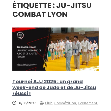
ÉTIQUETTE :
JU-JITSU
menu
COMBAT LYON
Tournoi AJJ 2025 : un grand
week-end de Judo et de Ju-Jitsu
réussi !
18/06/2025
Club
,
Compétition
,
Evenement