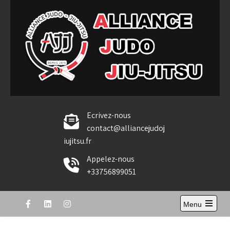
Skip
to
content
Alliance Judo Jiu-jitsu
Ecrivez-nous
contact@alliancejudoj
iujitsu.fr
Appelez-nous
+33756899051
Menu
Open
the
main