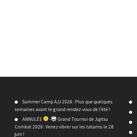
Summer Camp AJJ 2026 : Plus que quelques
semaines avant le grand rendez-vous de l’été !
ANNULÉE
-
Grand Tournoi de Jujitsu
Combat 2026 : Venez vibrer sur les tatamis le 28
juin !