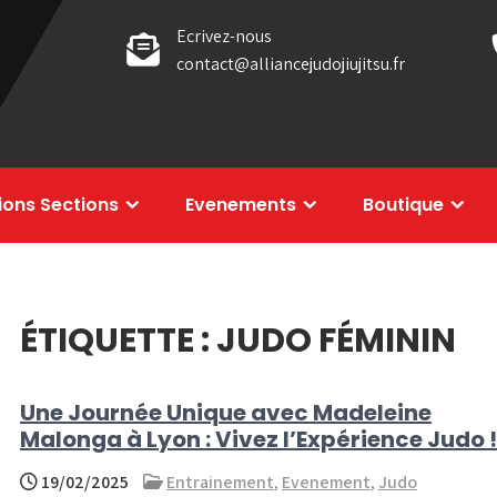
Ecrivez-nous
contact@alliancejudojiujitsu.fr
tions Sections
Evenements
Boutique
ÉTIQUETTE :
JUDO FÉMININ
Une Journée Unique avec Madeleine
Malonga à Lyon : Vivez l’Expérience Judo !
19/02/2025
Entrainement
,
Evenement
,
Judo