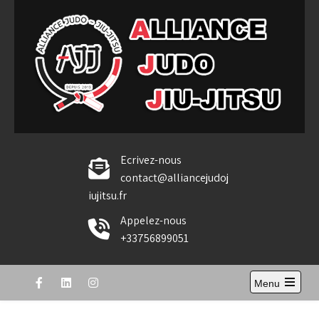
Skip
to
content
Alliance Judo Jiu-jitsu
Ecrivez-nous
contact@alliancejudoj
iujitsu.fr
Appelez-nous
+33756899051
Menu
Open
the
main