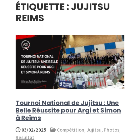
ÉTIQUETTE :
JUJITSU
menu
REIMS
Tournoi National de Jujitsu : Une
Belle Réussite pour Argi et Simon
à Reims
03/02/2025
Compétition
,
Jujitsu
,
Photos
,
Resultat