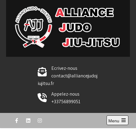
Skip
to
content
Alliance Judo Jiu-jitsu
Ecrivez-nous
contact@alliancejudoj
iujitsu.fr
Appelez-nous
+33756899051
Menu
Open
the
main