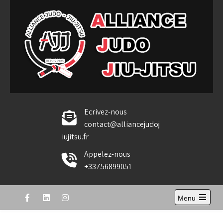
Skip
to
content
Alliance Judo Jiu-jitsu
Ecrivez-nous
contact@alliancejudoj
iujitsu.fr
Appelez-nous
+33756899051
Menu
Open
the
main