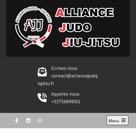
Skip
to
content
Alliance Judo Jiu-jitsu
Ecrivez-nous
contact@alliancejudoj
iujitsu.fr
Appelez-nous
+33756899051
Menu
Open
the
main