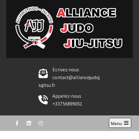
Skip
to
content
Alliance Judo Jiu-jitsu
Ecrivez-nous
contact@alliancejudoj
iujitsu.fr
Appelez-nous
+33756899051
Menu
Open
the
main