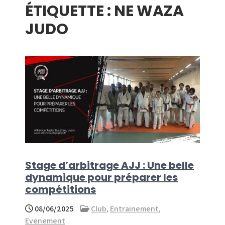
ÉTIQUETTE :
NE WAZA
menu
JUDO
Stage d’arbitrage AJJ : Une belle
dynamique pour préparer les
compétitions
08/06/2025
Club
,
Entrainement
,
Evenement