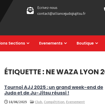
Ecrivez-nous
contact@alliancejudojiujitsu.fr
tions Sections
Evenements
Boutique
ÉTIQUETTE :
NE WAZA LYON 2
Tournoi AJJ 2025 : un grand week-end de
Judo et de Ju-Jitsu réussi !
18/06/2025
Club
,
Compétition
,
Evenement