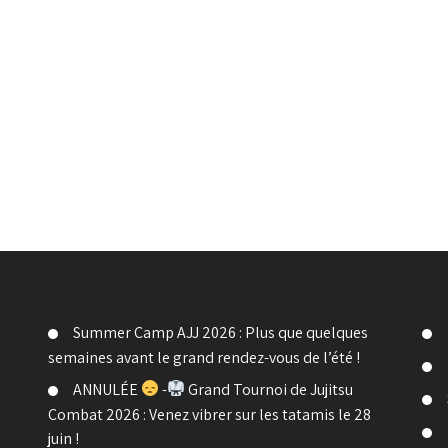
Summer Camp AJJ 2026 : Plus que quelques
semaines avant le grand rendez-vous de l’été !
ANNULÉE
-
Grand Tournoi de Jujitsu
Combat 2026 : Venez vibrer sur les tatamis le 28
juin !