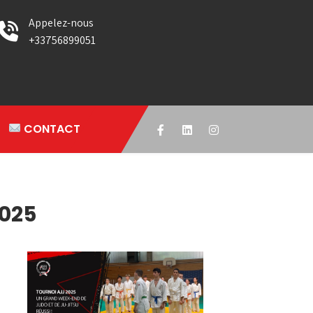
Appelez-nous
+33756899051
CONTACT
025