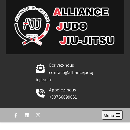
Skip
to
content
Alliance Judo Jiu-jitsu
Ecrivez-nous
contact@alliancejudoj
iujitsu.fr
Appelez-nous
+33756899051
Menu
Open
the
main