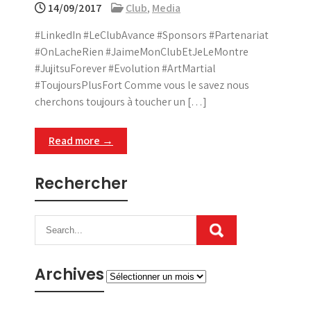
14/09/2017
Club
,
Media
#LinkedIn #LeClubAvance #Sponsors #Partenariat
#OnLacheRien #JaimeMonClubEtJeLeMontre
#JujitsuForever #Evolution #ArtMartial
#ToujoursPlusFort Comme vous le savez nous
cherchons toujours à toucher un […]
Read more →
Rechercher
Archives
Archives