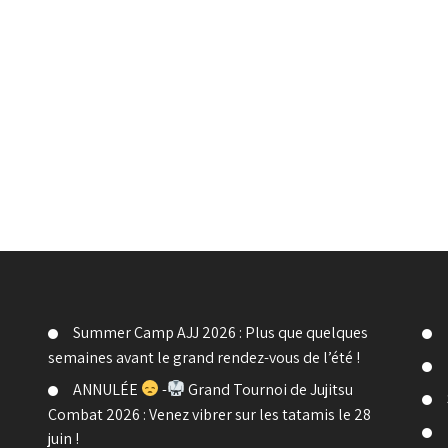
Summer Camp AJJ 2026 : Plus que quelques
semaines avant le grand rendez-vous de l’été !
ANNULÉE
-
Grand Tournoi de Jujitsu
Combat 2026 : Venez vibrer sur les tatamis le 28
juin !