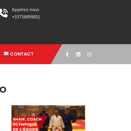
Appelez-nous
+33756899051
CONTACT
DO