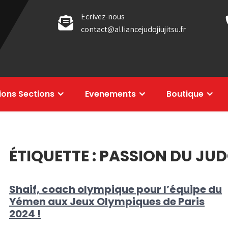
Ecrivez-nous
contact@alliancejudojiujitsu.fr
tions Sections
Evenements
Boutique
ÉTIQUETTE :
PASSION DU JU
Shaif, coach olympique pour l’équipe du
Yémen aux Jeux Olympiques de Paris
2024 !