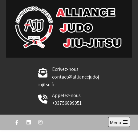
Skip
to
content
Alliance Judo Jiu-jitsu
Ecrivez-nous
contact@alliancejudoj
iujitsu.fr
Appelez-nous
+33756899051
Menu
Open
the
main