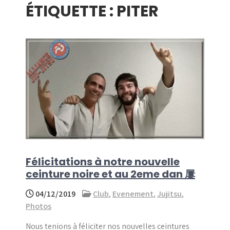
ÉTIQUETTE :
PITER
menu
Félicitations à notre nouvelle
ceinture noire et au 2eme dan 屢
04/12/2019
Club
,
Evenement
,
Jujitsu
,
Photos
Nous tenions à féliciter nos nouvelles ceintures