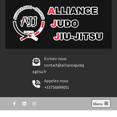
Skip
to
content
Alliance Judo Jiu-jitsu
Ecrivez-nous
contact@alliancejudoj
iujitsu.fr
Appelez-nous
+33756899051
Menu
Open
the
main