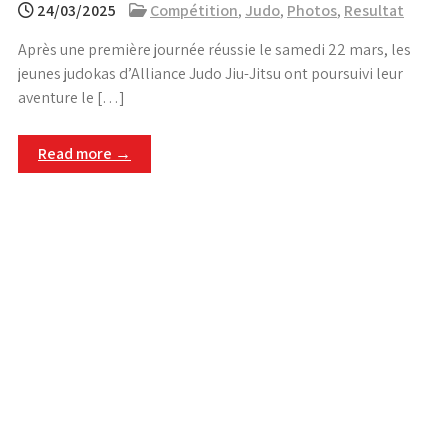
24/03/2025
Compétition
,
Judo
,
Photos
,
Resultat
Après une première journée réussie le samedi 22 mars, les
jeunes judokas d’Alliance Judo Jiu-Jitsu ont poursuivi leur
aventure le […]
Read more →