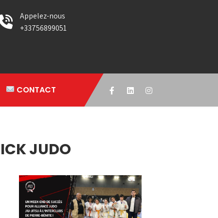
Appelez-nous
+33756899051
CONTACT
RICK JUDO