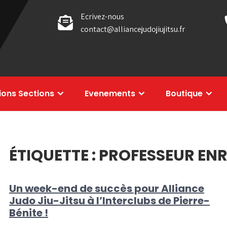
Ecrivez-nous
contact@alliancejudojiujitsu.fr
tions Sections
Evenements
Boutique
ÉTIQUETTE :
PROFESSEUR EN
Un week-end de succès pour Alliance
Judo Jiu-Jitsu à l’Interclubs de Pierre-
Bénite !