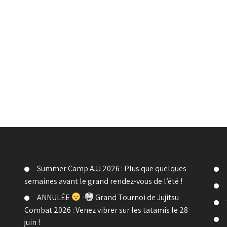
Summer Camp AJJ 2026 : Plus que quelques
semaines avant le grand rendez-vous de l’été !
ANNULÉE
-
Grand Tournoi de Jujitsu
Combat 2026 : Venez vibrer sur les tatamis le 28
juin !