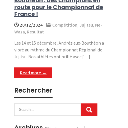
Bouthéon : des champions en
route pour le Championnat de
France !
20/12/2024
Compétition
,
Jujitsu
,
Ne-
Waza
,
Resultat
Les 14 et 15 décembre, Andrézieux-Bouthéon a
vibré au rythme du Championnat Régional de
Jujitsu. Nos athlètes ont brillé avec […]
Read more →
Rechercher
Archives
Archives