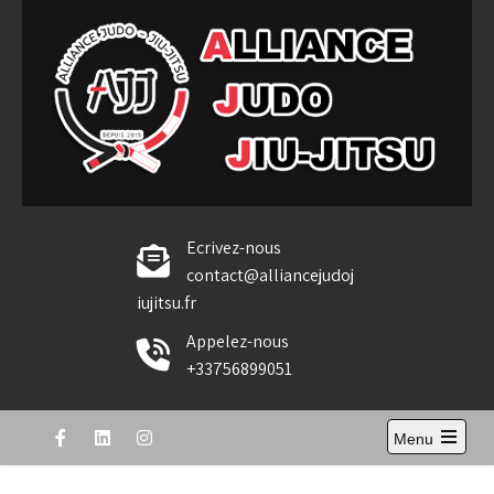
Skip
to
content
Alliance Judo Jiu-jitsu
Ecrivez-nous
contact@alliancejudoj
iujitsu.fr
Appelez-nous
+33756899051
Menu
Open
the
main