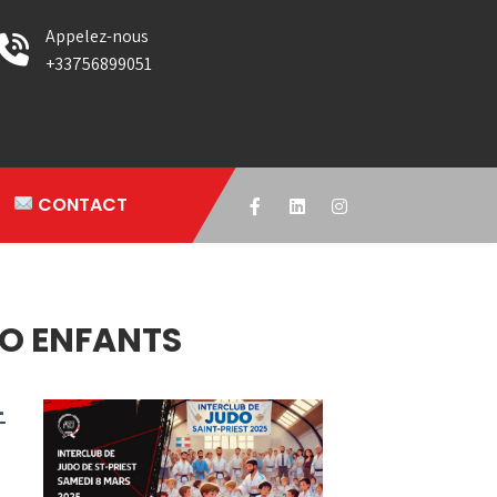
Appelez-nous
+33756899051
CONTACT
O ENFANTS
-