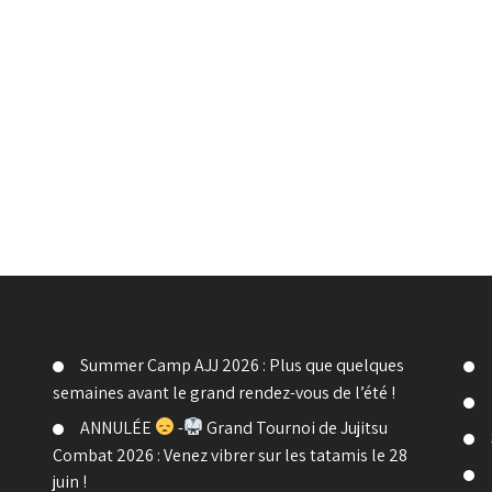
Summer Camp AJJ 2026 : Plus que quelques
semaines avant le grand rendez-vous de l’été !
ANNULÉE
-
Grand Tournoi de Jujitsu
Combat 2026 : Venez vibrer sur les tatamis le 28
juin !