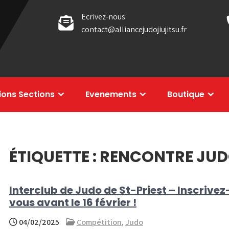
Ecrivez-nous
contact@alliancejudojiujitsu.fr
tions Sections
Evenements
Boutique
ÉTIQUETTE :
RENCONTRE JUD
Interclub de Judo de St-Priest – Inscrivez
vous avant le 16 février !
04/02/2025
Compétition
,
Judo