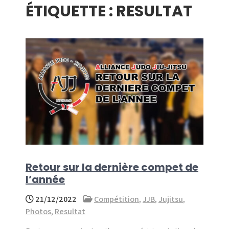
ÉTIQUETTE :
RESULTAT
menu
Retour sur la dernière compet de
l’année
21/12/2022
Compétition
,
JJB
,
Jujitsu
,
Photos
,
Resultat