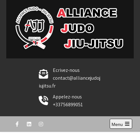
Skip
to
content
Alliance Judo Jiu-jitsu
Ecrivez-nous
contact@alliancejudoj
iujitsu.fr
Appelez-nous
+33756899051
Menu
Open
the
main