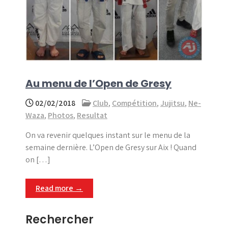
Au menu de l’Open de Gresy
02/02/2018
Club
,
Compétition
,
Jujitsu
,
Ne-
Waza
,
Photos
,
Resultat
On va revenir quelques instant sur le menu de la
semaine dernière. L’Open de Gresy sur Aix ! Quand
on […]
Read more →
Rechercher