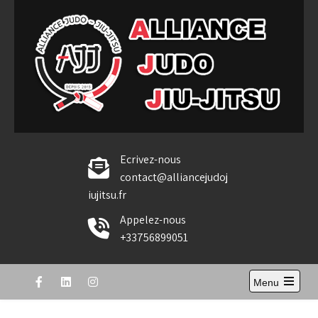
Skip
to
content
Alliance Judo Jiu-jitsu
Ecrivez-nous
contact@alliancejudoj
iujitsu.fr
Appelez-nous
+33756899051
Menu
Open
the
main