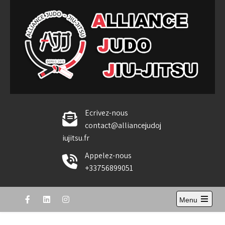
Skip
to
content
Alliance Judo Jiu-jitsu
Ecrivez-nous
contact@alliancejudoj
iujitsu.fr
Appelez-nous
+33756899051
Menu
Open
the
main