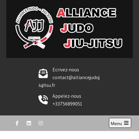
Skip
to
content
Alliance Judo Jiu-jitsu
Ecrivez-nous
contact@alliancejudoj
iujitsu.fr
Appelez-nous
+33756899051
Menu
Open
the
main