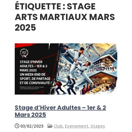
ÉTIQUETTE :
STAGE
menu
ARTS MARTIAUX MARS
2025
Stage d’Hiver Adultes – 1er & 2
Mars 2025
03/02/2025
Club
,
Evenement
,
Stages