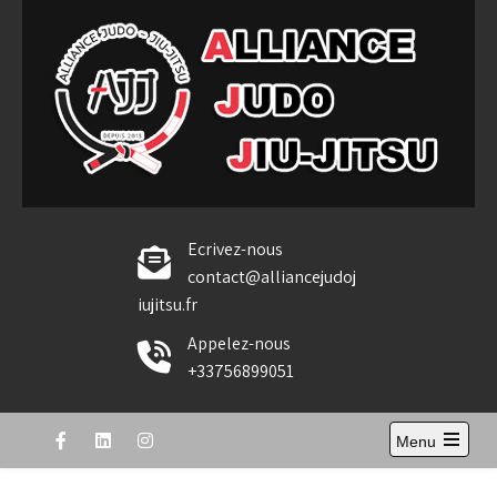
Skip
to
content
Alliance Judo Jiu-jitsu
Ecrivez-nous
contact@alliancejudoj
iujitsu.fr
Appelez-nous
+33756899051
Menu
Open
the
main