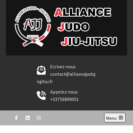
Skip
to
content
Alliance Judo Jiu-jitsu
Ecrivez-nous
contact@alliancejudoj
iujitsu.fr
Appelez-nous
+33756899051
Menu
Open
the
main