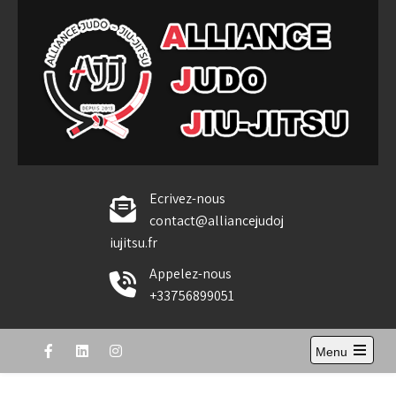
Skip
to
content
Alliance Judo Jiu-jitsu
Ecrivez-nous
contact@alliancejudoj
iujitsu.fr
Appelez-nous
+33756899051
Menu
Open
the
main