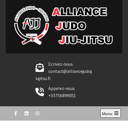
Skip
to
content
Alliance Judo Jiu-jitsu
Ecrivez-nous
contact@alliancejudoj
iujitsu.fr
Appelez-nous
+33756899051
Menu
Open
the
main