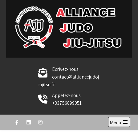
Skip
to
content
Alliance Judo Jiu-jitsu
Ecrivez-nous
contact@alliancejudoj
iujitsu.fr
Appelez-nous
+33756899051
Menu
Open
the
main